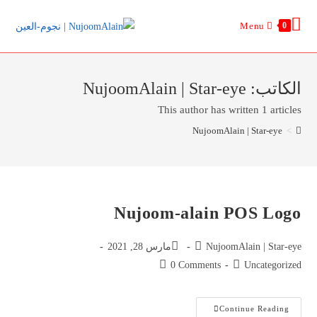
Ski
Menu
0
t
conten
الكاتب:
NujoomAlain | Star-eye
This author has written 1 articles
NujoomAlain | Star-eye
>
Nujoom-alain POS Logo
Post
Post
NujoomAlain | Star-eye
مارس 28, 2021
published:
author:
Post
Post
0 Comments
Uncategorized
comments:
category:
Nujoom-
Continue Reading