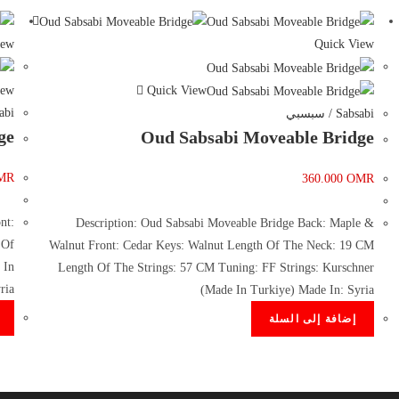
iew
Quick View
iew
Quick View
absabi
Sabsabi / سبسبي
ge
Oud Sabsabi Moveable Bridge
MR
360.000
OMR
nt:
Description: Oud Sabsabi Moveable Bridge Back: Maple &
 Of
Walnut Front: Cedar Keys: Walnut Length Of The Neck: 19 CM
 In
Length Of The Strings: 57 CM Tuning: FF Strings: Kurschner
ria
(Made In Turkiye) Made In: Syria
إضافة إلى السلة