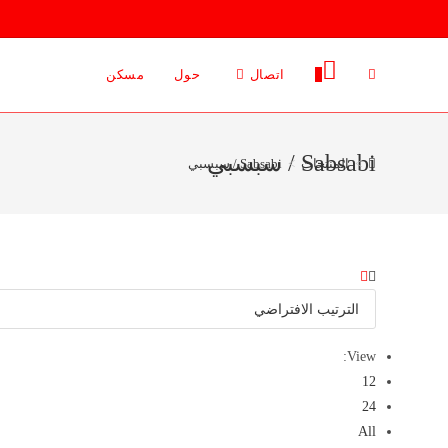
Ski
t
conten
0
اتصال
حول
مسكن
Sabsabi / سبسبي
>
المنتجات
>
Sabsabi / سبسبي
View:
12
24
All