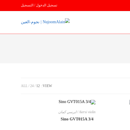
تسجيل الدخول / التسجيل
ALL
24
12
VIEW:
Aiersi violin / ايرسي كمان
Sino GVT015A 3/4