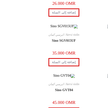
26.000
OMR
إضافة إلى السلة
Aiersi violin / ايرسي كمان
Sino SGV015UF
35.000
OMR
القائمة الرئيسية
إضافة إلى السلة
مسكن
حول
Aiersi violin / ايرسي كمان
Sino GVT04
اتصال
45.000
OMR
سياسة الخصوصية