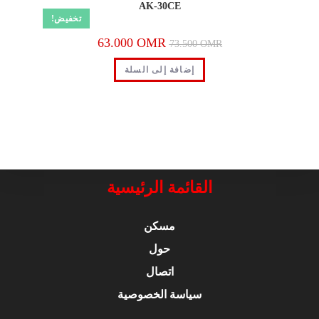
AK-30CE
تخفيض!
63.000
OMR
73.500
OMR
إضافة إلى السلة
القائمة الرئيسية
مسكن
حول
اتصال
سياسة الخصوصية