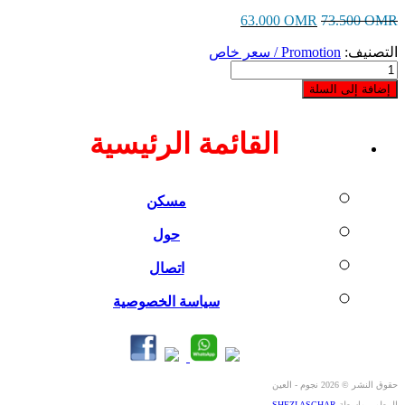
63.000
OMR
73.500
OMR
التصنيف:
Promotion / سعر خاص
كمية
AK-
إضافة إلى السلة
30CE
القائمة الرئيسية
مسكن
حول
اتصال
سياسة الخصوصية
حقوق النشر © 2026 نجوم - العين
المطور بواسطة
SHEZI ASGHAR