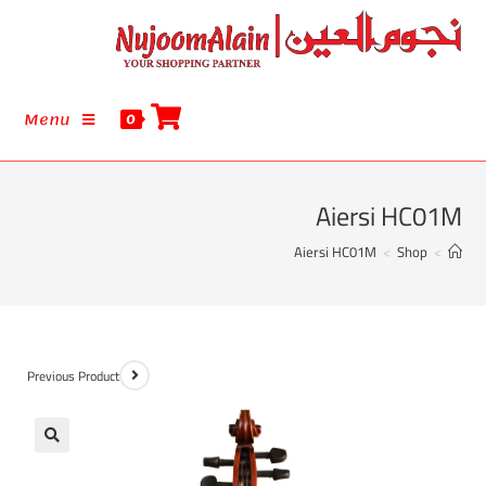
Menu
0
Aiersi HC01M
Aiersi HC01M
>
Shop
>
Previous Product