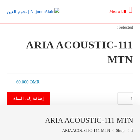
Ski
Menu
t
0
conten
Selected:
ARIA ACOUSTIC-111
MTN
60.000
OMR
كمية
إضافة إلى السلة
ARIA
ACOUSTIC-
ARIA ACOUSTIC-111 MTN
111
MTN
ARIA ACOUSTIC-111 MTN
>
Shop
>