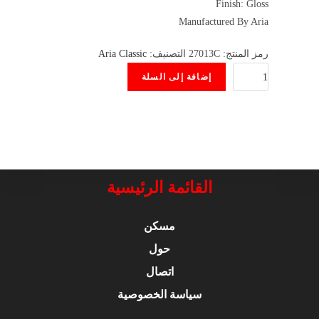
Finish: Gloss
Manufactured By Aria
رمز المنتج:
27013C
التصنيف:
Aria Classic
كمية
إضافة إلى السلة
Semi-
Classic
A-
48CE
N
القائمة الرئيسية
مسكن
حول
اتصال
سياسة الخصوصية