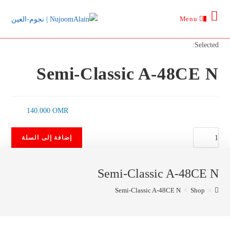
Ski
Menu
t
0
conten
Selected:
Semi-Classic A-48CE N
140.000
OMR
كمية
إضافة إلى السلة
Semi-
Classic
Semi-Classic A-48CE N
A-
48CE
Semi-Classic A-48CE N
>
Shop
>
N