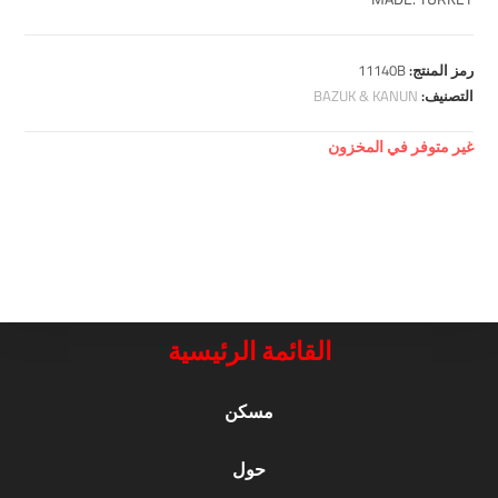
رمز المنتج:
11140B
التصنيف:
BAZUK & KANUN
غير متوفر في المخزون
القائمة الرئيسية
مسكن
حول