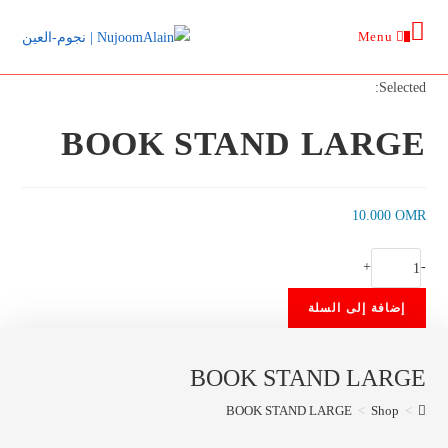
Ski
Menu
t
0
conten
Selected:
BOOK STAND LARGE
10.000
OMR
كمية
+
-
BOOK
إضافة إلى السلة
STAND
LARGE
BOOK STAND LARGE
BOOK STAND LARGE
>
Shop
>