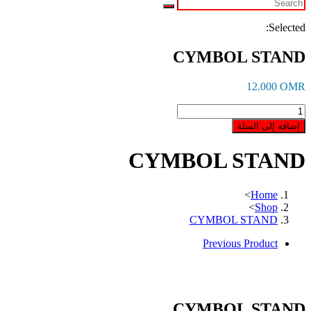
Selected:
CYMBOL STAND
12.000
OMR
كمية
CYMBOL
إضافة إلى السلة
STAND
CYMBOL STAND
>
Home
>
Shop
CYMBOL STAND
Previous Product
CYMBOL STAND