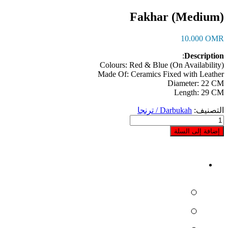
Fakhar (Medium)
10.000
OMR
:
Description
Colours: Red & Blue (On Availability)
Made Of: Ceramics Fixed with Leather
Diameter: 22 CM
Length: 29 CM
التصنيف:
Darbukah / ترنجا
كمية
Fakhar
إضافة إلى السلة
(Medium)