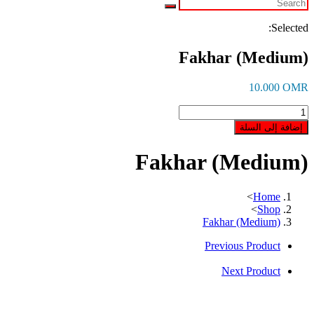
Selected:
Fakhar (Medium)
10.000
OMR
كمية
Fakhar
إضافة إلى السلة
(Medium)
Fakhar (Medium)
>
Home
>
Shop
Fakhar (Medium)
Previous Product
Next Product