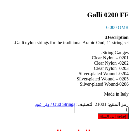
Galli 0200 FF
6.000
OMR
Description:
Galli nylon strings for the traditional Arabic Oud, 11 string set.
String Gauges:
0201 – Clear Nylon
0202- Clear Nylon
0203- Clear Nylon
0204- Silver-plated Wound
0205 – Silver-plated Wound
0206-Silver-plated Wound
Made in Italy
رمز المنتج:
21001
التصنيف:
Oud Strings / وتر عود
كمية
Galli
إضافة إلى السلة
0200
FF