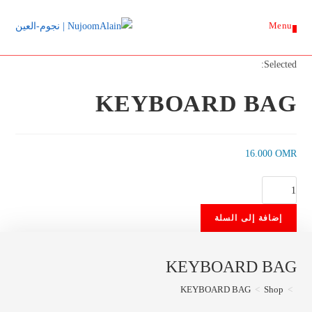
Ski
Menu
t
0
conten
Selected:
KEYBOARD BAG
16.000
OMR
كمية
KEYBOARD
إضافة إلى السلة
BAG
KEYBOARD BAG
KEYBOARD BAG
>
Shop
>