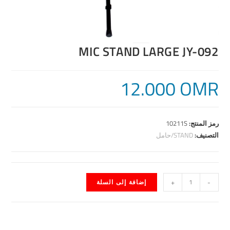
MIC STAND LARGE JY-092
12.000
OMR
رمز المنتج:
10211S
التصنيف:
STAND/حامل
-
+
إضافة إلى السلة