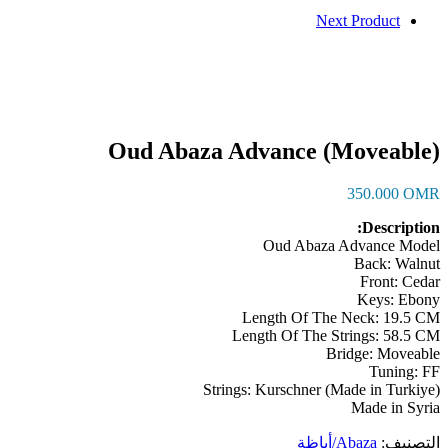
Next Product
Oud Abaza Advance (Moveable)
350.000
OMR
Description:
Oud Abaza Advance Model
Back: Walnut
Front: Cedar
Keys: Ebony
Length Of The Neck: 19.5 CM
Length Of The Strings: 58.5 CM
Bridge: Moveable
Tuning: FF
Strings: Kurschner (Made in Turkiye)
Made in Syria
التصنيف:
Abaza/أباظة