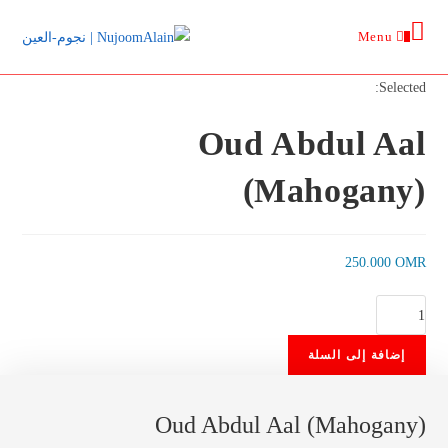
Ski
Menu
t
0
conten
Selected:
Oud Abdul Aal
(Mahogany)
250.000
OMR
كمية
Oud
إضافة إلى السلة
Abdul
Aal
(Mahogany)
Oud Abdul Aal (Mahogany)