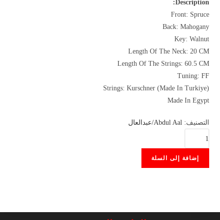
Description:
Front: Spruce
Back: Mahogany
Key: Walnut
Length Of The Neck: 20 CM
Length Of The Strings: 60.5 CM
Tuning: FF
Strings: Kurschner (Made In Turkiye)
Made In Egypt
التصنيف:
Abdul Aal/عبدالعال
كمية
Oud
إضافة إلى السلة
Abdul
Aal
(Mahogany)