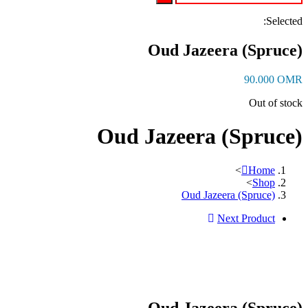
Select
Oud Jazeera (Spruc
90.000
OM
Out of sto
Oud Jazeera (Spruce
>
Home
>
Shop
Oud Jazeera (Spruce)
Next Product
Oud Jazeera (Spruc