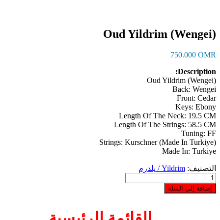
Oud Yildrim (Wengei)
750.000
OMR
Description:
Oud Yildrim (Wengei)
Back: Wengei
Front: Cedar
Keys: Ebony
Length Of The Neck: 19.5 CM
Length Of The Strings: 58.5 CM
Tuning: FF
Strings: Kurschner (Made In Turkiye)
Made In: Turkiye
التصنيف:
Yildrim / يلدرم
كمية
Oud
إضافة إلى السلة
Yildrim
(Wengei)
القائمة الرئيسية