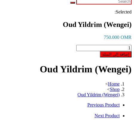
Selected:
Oud Yildrim (Wengei)
750.000
OMR
كمية
Oud
إضافة إلى السلة
Yildrim
(Wengei)
Oud Yildrim (Wengei)
>
Home
>
Shop
Oud Yildrim (Wengei)
Previous Product
Next Product