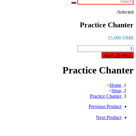
Selected:
Practice Chanter
15.000
OMR
كمية
Practice
إضافة إلى السلة
Chanter
Practice Chanter
>
Home
>
Shop
Practice Chanter
Previous Product
Next Product