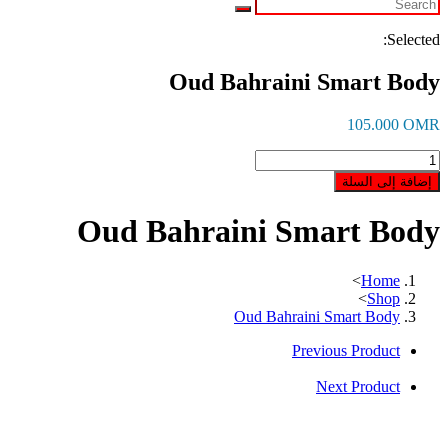
Selected:
Oud Bahraini Smart Body
105.000
OMR
كمية
Oud
إضافة إلى السلة
Bahraini
Smart
Oud Bahraini Smart Body
Body
>
Home
>
Shop
Oud Bahraini Smart Body
Previous Product
Next Product