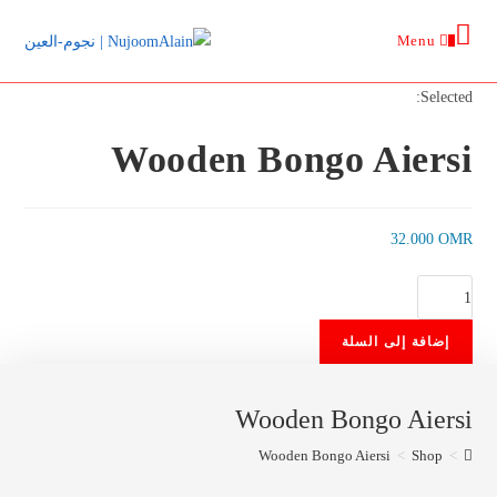
Ski
Menu
t
0
conten
Selected:
Wooden Bongo Aiersi
32.000
OMR
كمية
Wooden
إضافة إلى السلة
Bongo
Aiersi
Wooden Bongo Aiersi
Wooden Bongo Aiersi
>
Shop
>