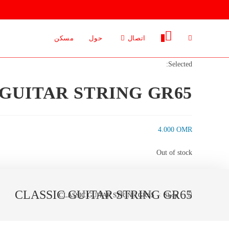
Ski
t
conten
0
اتصال
حول
مسكن
Selected:
 GUITAR STRING GR65
4.000
OMR
Out of stock
CLASSIC GUITAR STRING GR65
CLASSIC GUITAR STRING GR65
>
Shop
>