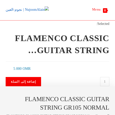
Ski
Menu
t
0
conten
Selected:
FLAMENCO CLASSIC
GUITAR STRING…
5.000
OMR
كمية
إضافة إلى السلة
FLAMENCO
CLASSIC
FLAMENCO CLASSIC GUITAR
GUITAR
STRING
STRING GR105 NORMAL
GR105