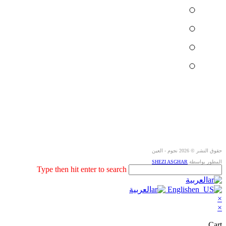
حقوق النشر © 2026 نجوم - العين
المطور بواسطة
SHEZI ASGHAR
Search
Type then hit enter to search
this
العربية
website
English
العربية
×
×
Cart