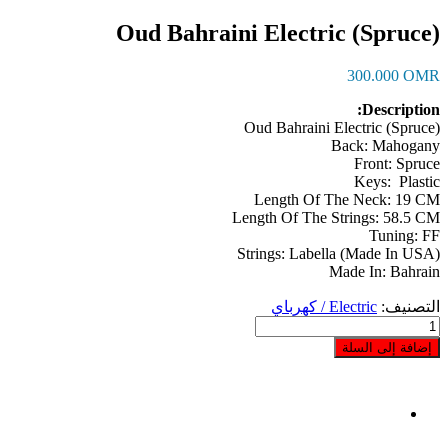
Oud Bahraini Electric (Spruce)
300.000
OMR
Description:
Oud Bahraini Electric (Spruce)
Back: Mahogany
Front: Spruce
Keys: Plastic
Length Of The Neck: 19 CM
Length Of The Strings: 58.5 CM
Tuning: FF
Strings: Labella (Made In USA)
Made In: Bahrain
التصنيف:
Electric / كهرباي
كمية
Oud
إضافة إلى السلة
Bahraini
Electric
(Spruce)