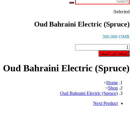
Selected:
Oud Bahraini Electric (Spruce)
300.000
OMR
كمية
Oud
إضافة إلى السلة
Bahraini
Electric
Oud Bahraini Electric (Spruce)
(Spruce)
>
Home
>
Shop
Oud Bahraini Electric (Spruce)
Next Product