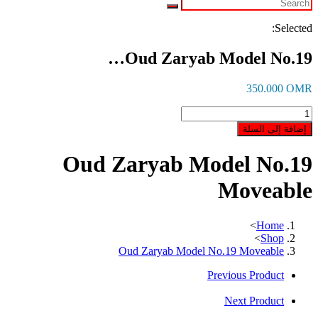
Selected:
Oud Zaryab Model No.19…
350.000
OMR
كمية
Oud
إضافة إلى السلة
Zaryab
Model
Oud Zaryab Model No.19
No.19
Moveable
Moveable
>
Home
>
Shop
Oud Zaryab Model No.19 Moveable
Previous Product
Next Product