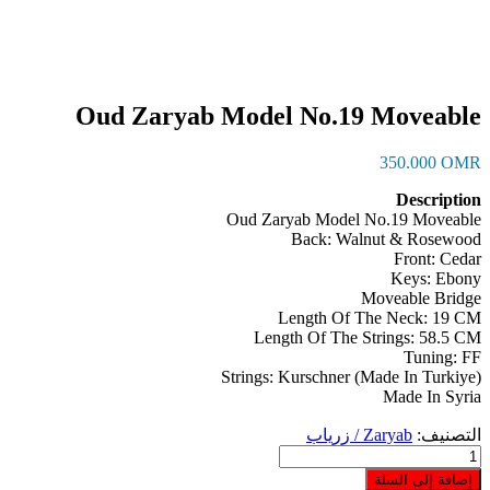
Oud Zaryab Model No.19 Moveable
350.000
OMR
Description
Oud Zaryab Model No.19 Moveable
Back: Walnut & Rosewood
Front: Cedar
Keys: Ebony
Moveable Bridge
Length Of The Neck: 19 CM
Length Of The Strings: 58.5 CM
Tuning: FF
Strings: Kurschner (Made In Turkiye)
Made In Syria
التصنيف:
Zaryab / زرياب
كمية
Oud
إضافة إلى السلة