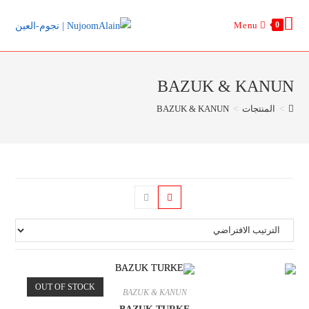
Ski
Menu
0
t
conten
BAZUK & KANUN
>
المنتجات
>
BAZUK & KANUN
OUT OF STOCK
BAZUK & KANUN