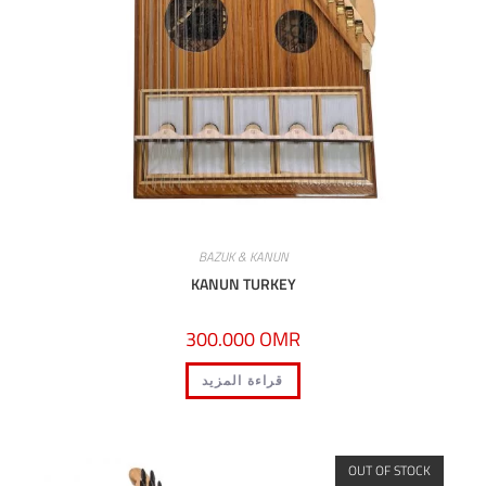
BAZUK & KANUN
KANUN TURKEY
300.000
OMR
قراءة المزيد
OUT OF S