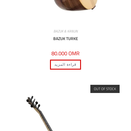
BAZUK & KANUN
BAZUK TURKE
80.000
OMR
قراءة المزيد
OUT OF S