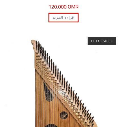
120.000
OMR
قراءة المزيد
OUT OF S